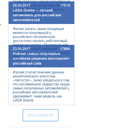
праву признан самым популярным
транспортным средством. Именно
28.04.2017
17618
его предпочитает приобретать
LADA Granta — лучший
российский потребитель.
автомобиль для российских
автолюбителей
ь
Желая узнать, какая продукция
является популярной у
российского потребителя,
достаточно изучить рейтинговый
список категории «Продукция для
людей», который ежегодно
23.04.2017
17894
составляют специалисты журнала
Рейтинг самых популярных
РБК.
хэтчбеков уверенно возглавляет
российская Lada
Изучая статистические данные
аналитического агентства
«Автостат», легко убедиться в том,
что несомненное лидерство среди
самых популярных автомобилей у
российских автолюбителей
удерживает такая модель, как
LADA Granta
ВСЕ НОВОСТИ