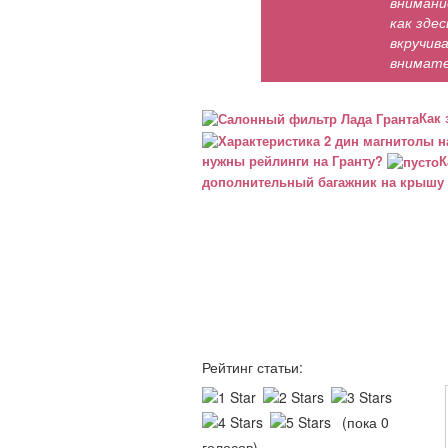
внимани
как зде
вкручив
внимате
Как 
нужны рейлинги на Гранту?
К
дополнительный багажник на крышу
Рейтинг статьи:
(пока 0
голосов)