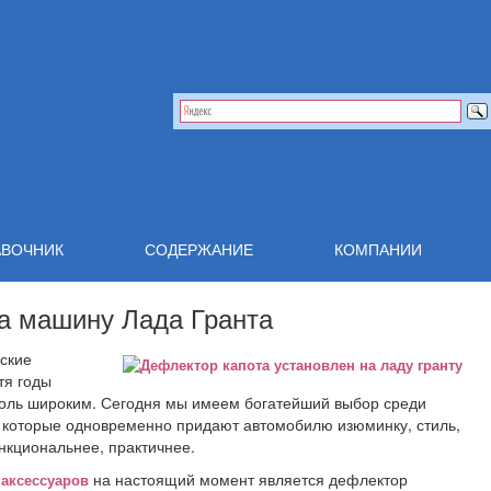
АВОЧНИК
СОДЕРЖАНИЕ
КОМПАНИИ
а машину Лада Гранта
И
|
НОВОСТИ
|
ОБСЛУЖИВАНИЕ
|
РЕМ
йские
тя годы
толь широким. Сегодня мы имеем богатейший выбор среди
, которые одновременно придают автомобилю изюминку, стиль,
кциональнее, практичнее.
на настоящий момент является дефлектор
аксессуаров