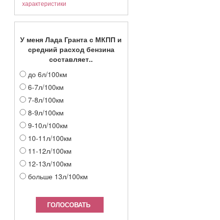
характеристики
У меня Лада Гранта с МКПП и
средний расход бензина
составляет..
до 6л/100км
6-7л/100км
7-8л/100км
8-9л/100км
9-10л/100км
10-11л/100км
11-12л/100км
12-13л/100км
больше 13л/100км