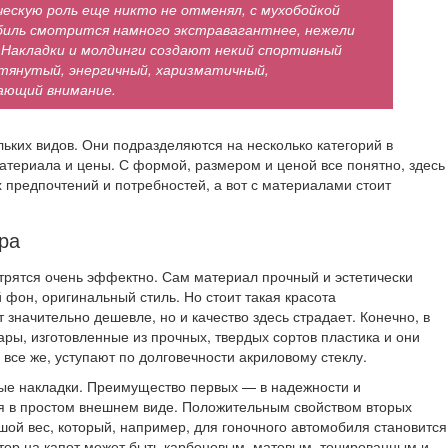
ескую роль еще никто не отменял, с мухобойкой
иль смотрится намного экстравагантнее, нежели
. Накладки и молдинги создают некий спортивный
дтянутый, энергичный, харизматичный,
ающий внимание.
ьких видов. Они подразделяются на несколько категорий в
атериала и цены. С формой, размером и ценой все понятно, здесь
 предпочтений и потребностей, а вот с материалами стоит
ра
отрятся очень эффектно. Сам материал прочный и эстетически
фон, оригинальный стиль. Но стоит такая красота
 значительно дешевле, но и качество здесь страдает. Конечно, в
ры, изготовленные из прочных, твердых сортов пластика и они
 все же, уступают по долговечности акриловому стеклу.
ные накладки. Преимущество первых — в надежности и
ся в простом внешнем виде. Положительным свойством вторых
шой вес, который, например, для гоночного автомобиля становится
ор на капот может быть карбоновым, матовым, тонированным и