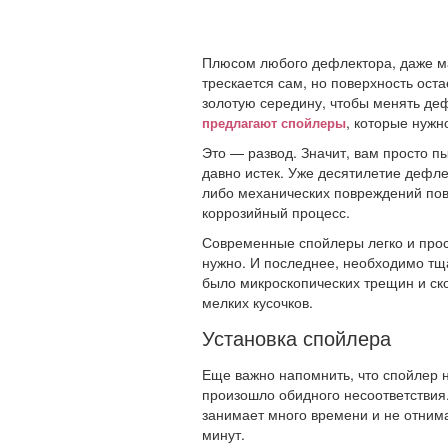
Плюсом любого дефлектора, даже мал
трескается сам, но поверхность оста
золотую середину, чтобы менять деф
, которые нужн
предлагают спойлеры
Это — развод. Значит, вам просто п
давно истек. Уже десятилетие дефле
либо механических повреждений пов
коррозийный процесс.
Современные спойлеры легко и прост
нужно. И последнее, необходимо тщ
было микроскопических трещин и ск
мелких кусочков.
Установка спойлера
Еще важно напомнить, что спойлер н
произошло обидного несоответствия.
занимает много времени и не отнима
минут.