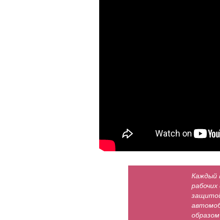
Каждый 
рабочих
защитой
автомоб
образом