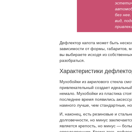
эстетич
автомоб
без нее
вид, по
привлек
Дефлектор капота может быть нескол
зависимости от формы, габаритов, м
вы выбираете исходя из собственных
разобраться.
Характеристики дефлекто
Мухобойки из акрилового стекла см
привлекательный создает идеальный 
немало. Мухобойки из пластика стоят
последнее время появились аксессуа
намного лучше, чем стандартные, но
И, наконец, есть резиновые и сталь
долговечности, но минус заключает
является крепость, но минус — боль
определяющим. Кроме того, дефлект