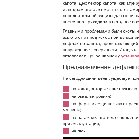
капота. Дефлектор капота, как атри
и автором этого элемента стали аме
дополнительной защиты для гоночны
постоянно приходили в негодное сос
Главными проблемами были сколы на 
вылетают из-под колес при движени
дефлектор капота, представляющий
повреждение поверхности. Итак, что
автовладельцу, решившему
установи
Предназначение дефлект
На сегодняшний день существует ши
на капот, которые еще называю
на окна, ветровики;
на фары, их еще называют ресн
машины;
на багажник, что тоже очень зна
при эксплуатации;
на люк.