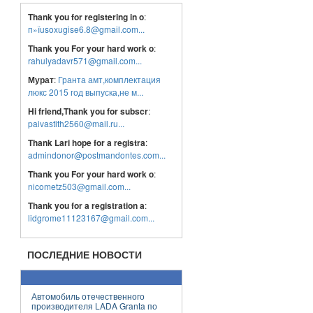
Thank you for registering in o
:
п»їusoxugise6.8@gmail.com...
Thank you For your hard work o
:
rahulyadavr571@gmail.com...
Мурат
:
Гранта амт,комплектация
люкс 2015 год выпуска,не м...
Hi friend,Thank you for subscr
:
paivastith2560@mail.ru...
Thank Lari hope for a registra
:
admindonor@postmandontes.com...
Thank you For your hard work o
:
nicometz503@gmail.com...
Thank you for a registration a
:
lidgrome11123167@gmail.com...
20.07.2017
16568
Самый популярный автомобиль
ПОСЛЕДНИЕ НОВОСТИ
на отечественном авторынке
Автомобиль отечественного
производителя LADA Granta по